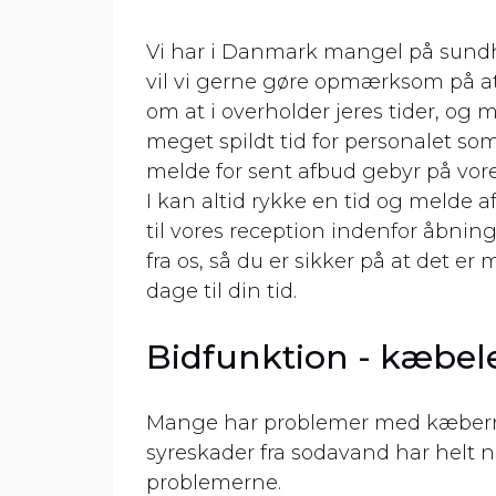
Vi har i Danmark mangel på sundhe
vil vi gerne gøre opmærksom på at i
om at i overholder jeres tider, og 
meget spildt tid for personalet so
melde for sent afbud gebyr på vore
I kan altid rykke en tid og melde a
til vores reception indenfor åbning
fra os, så du er sikker på at det
dage til din tid.
Bidfunktion - kæbel
Mange har problemer med kæberne
syreskader fra sodavand har helt n
problemerne.