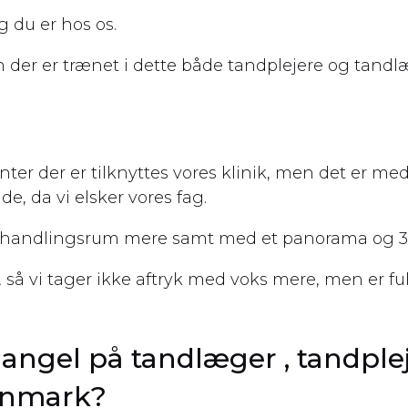
g du er hos os.
n der er trænet i dette både tandplejere og tand
enter der er tilknyttes vores klinik, men det er me
de, da vi elsker vores fag.
 behandlingsrum mere samt med et panorama og 3
 så vi tager ikke aftryk med voks mere, men er ful
mangel på tandlæger , tandple
Danmark?