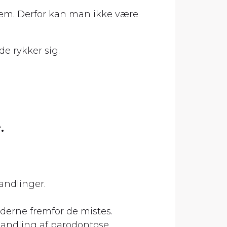
nnem. Derfor kan man ikke være
e rykker sig.
.
andlinger.
derne fremfor de mistes.
handling af parodontose.