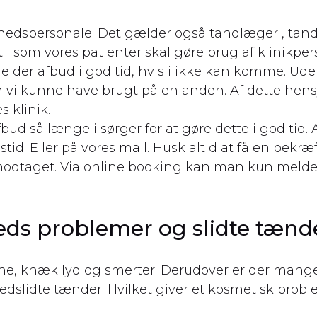
dspersonale. Det gælder også tandlæger , tandpl
 som vores patienter skal gøre brug af klinikperso
melder afbud i god tid, hvis i ikke kan komme. Udeb
m vi kunne have brugt på en anden. Af dette hens
s klinik.
fbud så længe i sørger for at gøre dette i god tid
stid. Eller på vores mail. Husk altid at få en bek
 er modtaget. Via online booking kan man kun mel
eds problemer og slidte tænd
, knæk lyd og smerter. Derudover er der mang
edslidte tænder. Hvilket giver et kosmetisk prob