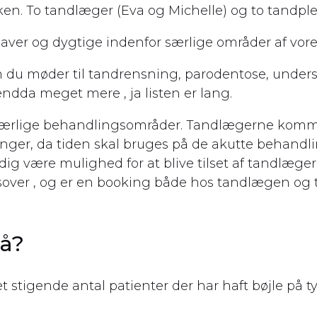
ken. To tandlæger (Eva og Michelle) og to tandple
pgaver og dygtige indenfor særlige områder af vore
 du møder til tandrensning, parodentose, unders
endda meget mere , ja listen er lang.
særlige behandlingsområder. Tandlægerne komme
inger, da tiden skal bruges på de akutte behandl
adig være mulighed for at blive tilset af tandlæger
over , og er en booking både hos tandlægen og tan
på?
 et stigende antal patienter der har haft bøjle på