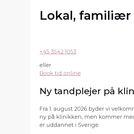
Lokal, familiæ
+45 3542 1053
eller
Book tid online
Ny tandplejer på kli
Fra 1. august 2026 byder vi velkomm
ny på klinikken, men kommer med fl
er uddannet i Sverige.