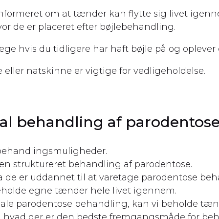
 informeret om at tænder kan flytte sig livet ige
or de er placeret efter bøjlebehandling.
 hvis du tidligere har haft bøjle på og oplever d
eller natskinne er vigtige for vedligeholdelse.
al behandling af parodentose
 behandlingsmuligheder.
r en struktureret behandling af parodentose.
da de er uddannet til at varetage parodentose beh
beholde egne tænder hele livet igennem.
ale parodentose behandling, kan vi beholde tæn
g i hvad der er den bedste fremgangsmåde for be