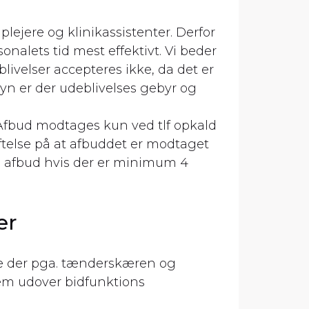
ejere og klinikassistenter. Derfor
nalets tid mest effektivt. Vi beder
livelser accepteres ikke, da det er
yn er der udeblivelses gebyr og
. Afbud modtages kun ved tlf opkald
ræftelse på at afbuddet er modtaget
de afbud hvis der er minimum 4
er
e der pga. tænderskæren og
lem udover bidfunktions