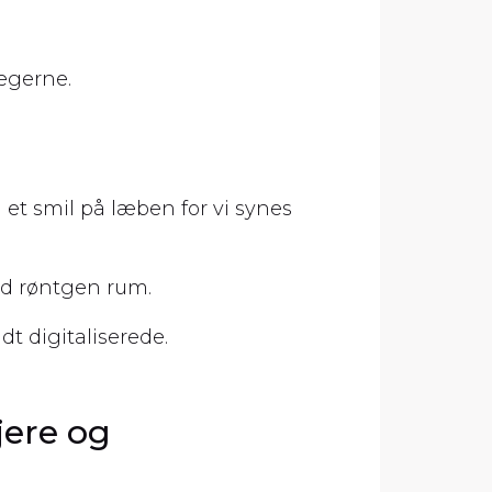
lægerne.
d et smil på læben for vi synes
d røntgen rum.
dt digitaliserede.
jere og