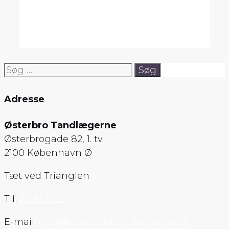
Søg
efter:
Adresse
Østerbro Tandlægerne
Østerbrogade 82, 1. tv.
2100 København Ø
Tæt ved Trianglen
Tlf.
35 42 10 53
E-mail:
mail@oesterbrotandlaegerne.dk