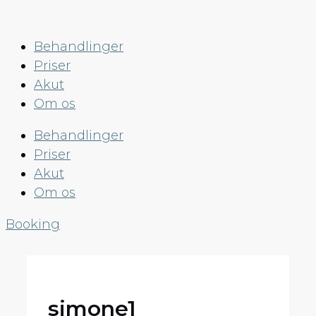
Hop
til
Behandlinger
indhold
Priser
Akut
Om os
Behandlinger
Priser
Akut
Om os
Booking
simone1