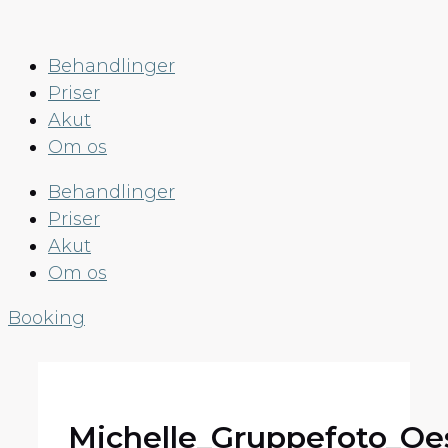
Hop
til
Behandlinger
indhold
Priser
Akut
Om os
Behandlinger
Priser
Akut
Om os
Booking
Michelle_Gruppefoto_Oe