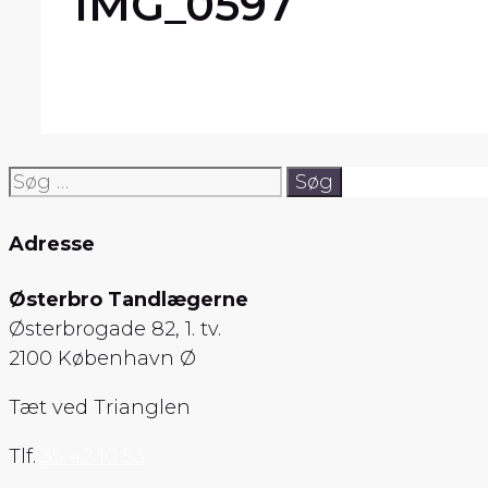
IMG_0597
Søg
efter:
Adresse
Østerbro Tandlægerne
Østerbrogade 82, 1. tv.
2100 København Ø
Tæt ved Trianglen
Tlf.
35 42 10 53