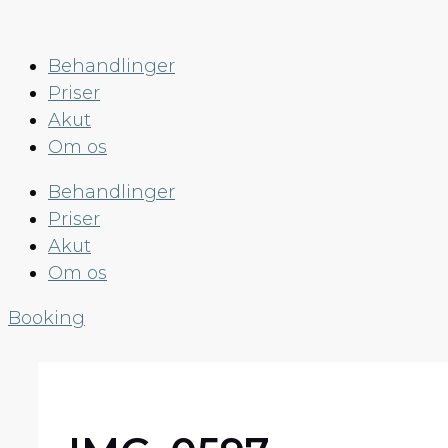
Hop
til
Behandlinger
indhold
Priser
Akut
Om os
Behandlinger
Priser
Akut
Om os
Booking